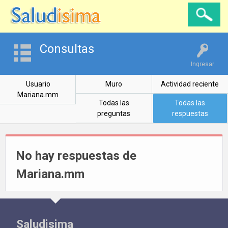
Consultas
Ingresar
Usuario
Muro
Actividad reciente
Mariana.mm
Todas las
Todas las
preguntas
respuestas
No hay respuestas de
Mariana.mm
Saludisima