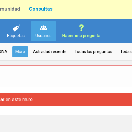
munidad
Consultas
Etiquetas
Usuarios
Hacer una pregunta
GINA
Muro
Actividad reciente
Todas las preguntas
Todas 
car en este muro.