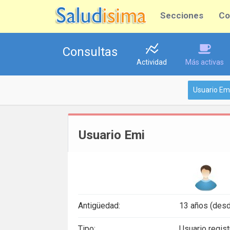
Secciones
Co
Consultas
Actividad
Más activas
Usuario Em
Usuario Emi
Antigüedad:
13 años (desd
Tipo:
Usuario regis