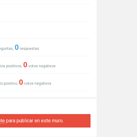
0
eguntas,
respuestas
0
tos positivos,
votos negativos
0
to positivo,
votos negativos
ate
para publicar en este muro.