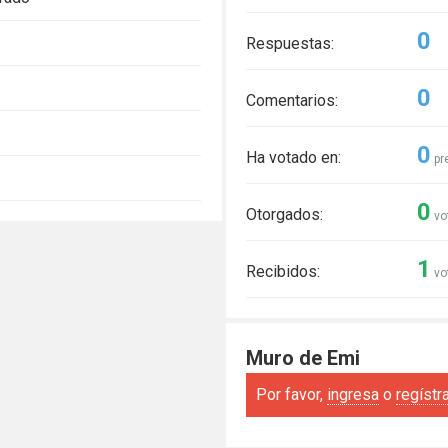
0
Respuestas:
0
Comentarios:
0
Ha votado en:
pr
0
Otorgados:
vo
1
Recibidos:
vo
Muro de Emi
Por favor,
ingresa
o
regístr