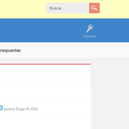
Ingresar
 respuestas
0
puntos (lugar #
1,055
)