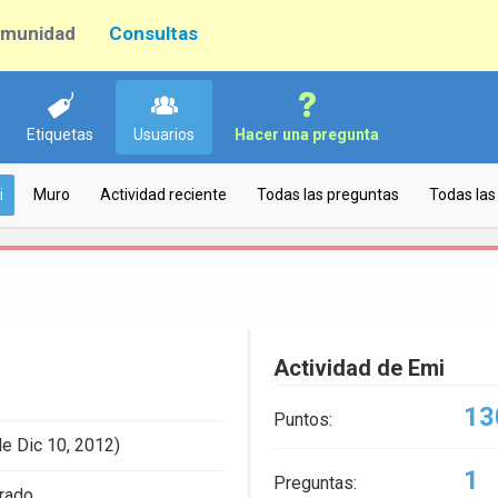
munidad
Consultas
Etiquetas
Usuarios
Hacer una pregunta
i
Muro
Actividad reciente
Todas las preguntas
Todas las
Actividad de Emi
13
Puntos:
e Dic 10, 2012)
1
Preguntas:
trado