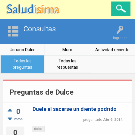
Consultas
Ingresar
Usuario Dulce
Muro
Actividad reciente
Todas las
Todas las
preguntas
respuestas
Preguntas de Dulce
Duele al sacarse un diente podrido
0
votos
preguntado
Abr 6, 2014
dolor
0