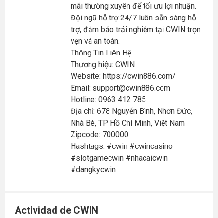
mãi thường xuyên để tối ưu lợi nhuận.
Đội ngũ hỗ trợ 24/7 luôn sẵn sàng hỗ
trợ, đảm bảo trải nghiệm tại CWIN trọn
vẹn và an toàn.
Thông Tin Liên Hệ
Thương hiệu: CWIN
Website: https://cwin886.com/
Email:
support@cwin886.com
Hotline: 0963 412 785
Địa chỉ: 678 Nguyễn Bình, Nhơn Đức,
Nhà Bè, TP Hồ Chí Minh, Việt Nam
Zipcode: 700000
Hashtags: #cwin #cwincasino
#slotgamecwin #nhacaicwin
#dangkycwin
Actividad de CWIN