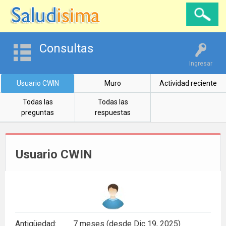
Consultas
Ingresar
Usuario CWIN
Muro
Actividad reciente
Todas las
Todas las
preguntas
respuestas
Usuario CWIN
Antigüedad:
7 meses (desde Dic 19, 2025)