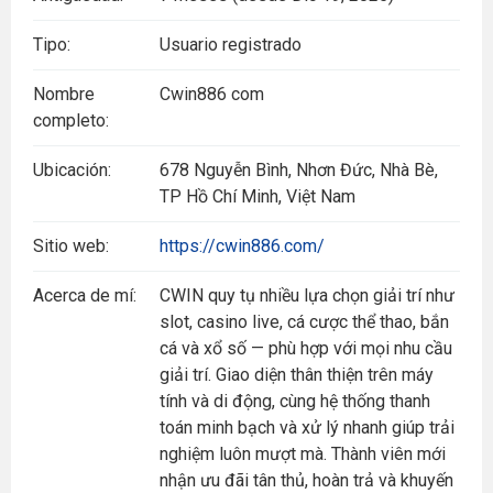
Tipo:
Usuario registrado
Nombre
Cwin886 com
completo:
Ubicación:
678 Nguyễn Bình, Nhơn Đức, Nhà Bè,
TP Hồ Chí Minh, Việt Nam
Sitio web:
https://cwin886.com/
Acerca de mí:
CWIN quy tụ nhiều lựa chọn giải trí như
slot, casino live, cá cược thể thao, bắn
cá và xổ số — phù hợp với mọi nhu cầu
giải trí. Giao diện thân thiện trên máy
tính và di động, cùng hệ thống thanh
toán minh bạch và xử lý nhanh giúp trải
nghiệm luôn mượt mà. Thành viên mới
nhận ưu đãi tân thủ, hoàn trả và khuyến