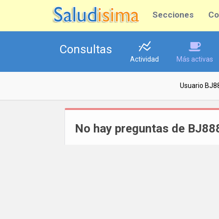
Secciones
Co
Consultas
Actividad
Más activas
Usuario BJ8
No hay preguntas de BJ88