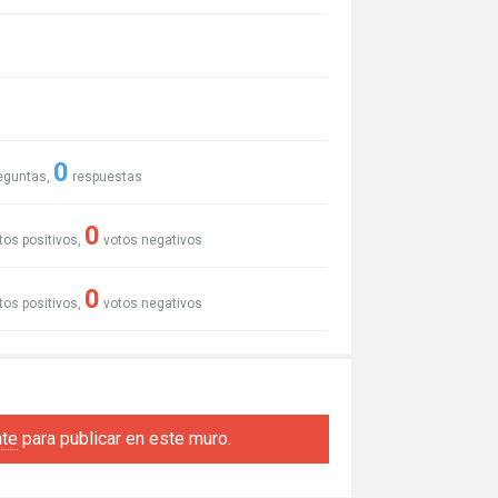
0
eguntas,
respuestas
0
tos positivos,
votos negativos
0
tos positivos,
votos negativos
ate
para publicar en este muro.