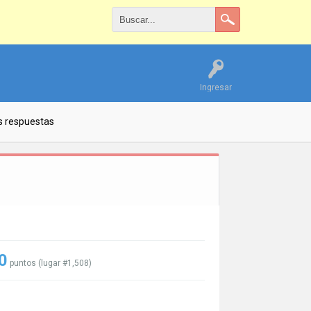
Ingresar
s respuestas
0
puntos (lugar #
1,508
)