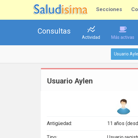
Secciones
Co
Consultas
Actividad
Más activas
Usuario Ayl
Usuario Aylen
Antigüedad:
11 años (desd
Tipo:
Usuario regis