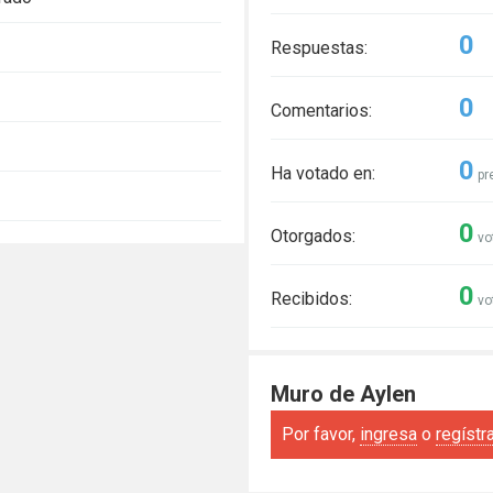
0
Respuestas:
0
Comentarios:
0
Ha votado en:
pr
0
Otorgados:
vo
0
Recibidos:
vo
Muro de Aylen
Por favor,
ingresa
o
regístr