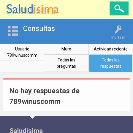
Consultas
Ingresar
Usuario
Muro
Actividad reciente
789winuscomm
Todas las
Todas las
preguntas
respuestas
No hay respuestas de
789winuscomm
Saludisima