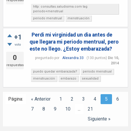
respuestas
http: consultas.saludisima.com tag
periodo+menstrual
periodo menstrual
menstruación
Perdi mi virginidad un dia antes de
+1
que llegara mi periodo mentrual, pero
voto
este no llego. ¿Estoy embarazada?
0
preguntado
por
Alexandra.33
(
130
puntos)
Dic 10,
2014
respuestas
puedo quedar embarazada?
periodo menstrual
menstruación
embarazo
sexualidad
Página:
« Anterior
1
2
3
4
5
6
7
8
9
10
...
21
Siguiente »