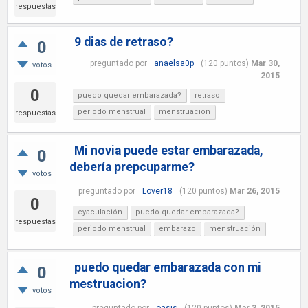
respuestas
9 dias de retraso?
0
preguntado
por
anaelsa0p
(
120
puntos)
Mar 30,
votos
2015
0
puedo quedar embarazada?
retraso
periodo menstrual
menstruación
respuestas
Mi novia puede estar embarazada,
0
debería prepcuparme?
votos
preguntado
por
Lover18
(
120
puntos)
Mar 26, 2015
0
eyaculación
puedo quedar embarazada?
respuestas
periodo menstrual
embarazo
menstruación
puedo quedar embarazada con mi
0
mestruacion?
votos
preguntado
por
oasis
(
120
puntos)
Mar 3, 2015