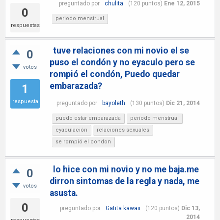
preguntado
por
chulita
(
120
puntos)
Ene 12, 2015
0
periodo menstrual
respuestas
tuve relaciones con mi novio el se
0
puso el condón y no eyaculo pero se
votos
rompió el condón, Puedo quedar
embarazada?
1
respuesta
preguntado
por
bayoleth
(
130
puntos)
Dic 21, 2014
puedo estar embarazada
periodo menstrual
eyaculación
relaciones sexuales
se rompió el condon
lo hice con mi novio y no me baja.me
0
dirron sintomas de la regla y nada, me
votos
asusta.
0
preguntado
por
Gatita kawaii
(
120
puntos)
Dic 13,
2014