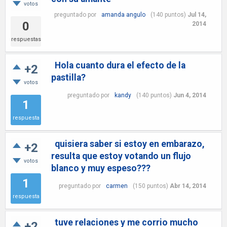
votos
preguntado
por
amanda angulo
(
140
puntos)
Jul 14,
0
2014
respuestas
Hola cuanto dura el efecto de la
+2
pastilla?
votos
preguntado
por
kandy
(
140
puntos)
Jun 4, 2014
1
respuesta
quisiera saber si estoy en embarazo,
+2
resulta que estoy votando un flujo
votos
blanco y muy espeso???
1
preguntado
por
carmen
(
150
puntos)
Abr 14, 2014
respuesta
tuve relaciones y me corrio mucho
+2