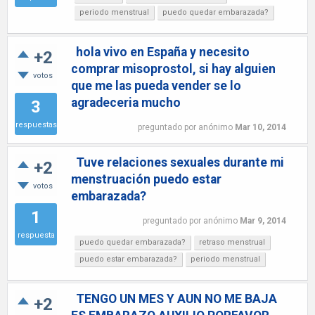
periodo menstrual
puedo quedar embarazada?
hola vivo en España y necesito
+2
comprar misoprostol, si hay alguien
votos
que me las pueda vender se lo
agradeceria mucho
3
respuestas
preguntado
por
anónimo
Mar 10, 2014
Tuve relaciones sexuales durante mi
+2
menstruación puedo estar
votos
embarazada?
1
preguntado
por
anónimo
Mar 9, 2014
respuesta
puedo quedar embarazada?
retraso menstrual
puedo estar embarazada?
periodo menstrual
TENGO UN MES Y AUN NO ME BAJA
+2