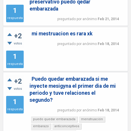
preservativo puedo qedar
embarazada
1
respuesta
preguntado
por
anónimo
Feb 21, 2014
mi mestruacion es rara xk
+2
votos
preguntado
por
anónimo
Feb 18, 2014
1
respuesta
Puedo quedar embarazada si me
+2
inyecte mesigyna el primer dia de mi
votos
periodo y tuve relaciones el
segundo?
1
respuesta
preguntado
por
anónimo
Feb 18, 2014
puedo quedar embarazada
menstruación
embarazo
anticonceptivos