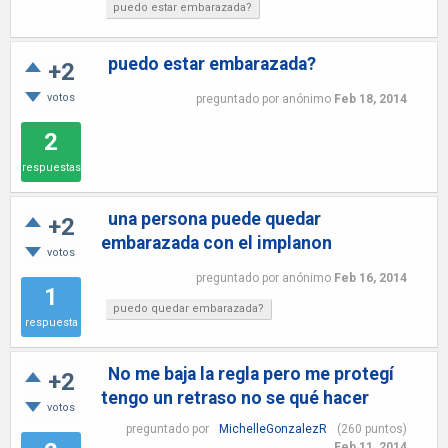
puedo estar embarazada?
puedo estar embarazada?
+2
votos
preguntado
por
anónimo
Feb 18, 2014
2
respuestas
una persona puede quedar
+2
embarazada con el implanon
votos
preguntado
por
anónimo
Feb 16, 2014
1
puedo quedar embarazada?
respuesta
No me baja la regla pero me protegí
+2
tengo un retraso no se qué hacer
votos
preguntado
por
MichelleGonzalezR
(
260
puntos)
Feb 11, 2014