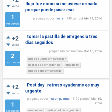
flujo fue como si me uviese orinado
votos
porque puede pasar eso
1
preguntado
por
kony
(
140
puntos)
Abr 14, 2014
respuesta
tomar la pastilla de emrgencia tres
+2
dias seguidos
votos
preguntado
por
anónimo
Mar 10, 2014
2
puedo quedar embarazada?
respuestas
pastillas de emergencia
embarazo
puedo estar embarazada
Post day- retraso ayudenme es muy
+2
urgente
votos
preguntado
por
karen guzman
(
170
puntos)
Mar 10,
1
2014
embarazo
pastilla del dia siguiente
respuesta