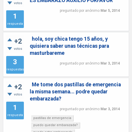
ES EMBARAZO AUXILIO PORFAVOR
votos
preguntado
por
anónimo
Mar 5, 2014
1
respuesta
hola, soy chica tengo 15 años, y
+2
quisiera saber unas técnicas para
votos
masturbareme
3
preguntado
por
anónimo
Mar 3, 2014
respuestas
Me tome dos pastillas de emergencia
+2
la misma semana... podre quedar
votos
embarazada?
1
preguntado
por
anónimo
Mar 3, 2014
respuesta
pastillas de emergencia
puedo quedar embarazada?