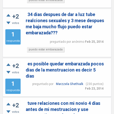
puedo estar embarazada
34 dias despues de dar a luz tube
+2
realciones sexuales y 3 mese despues
votos
me baja mucho flujo puedo estar
embarazada???
1
respuesta
preguntado
por
anónimo
Feb 25, 2014
puedo estar embarazada
es posible quedar embarazada pocos
+2
dias de la menstruacion es decir 5
votos
dias
1
preguntado
por
Marzzela Ghethialk
(
230
puntos)
Feb 23, 2014
respuesta
tuve relaciones con mi novio 4 dias
+2
antes de mi mestruacion y use
votos