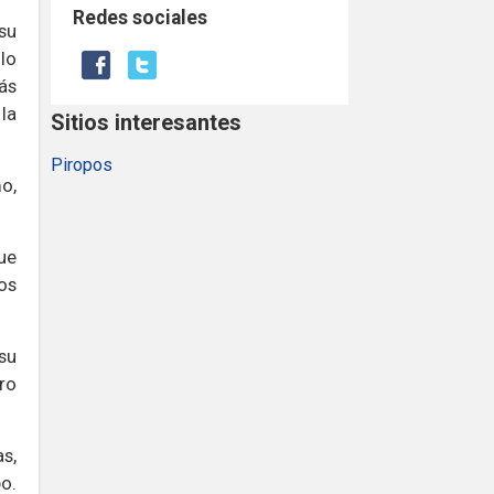
Redes sociales
su
 lo
ás
la
Sitios interesantes
Piropos
o,
ue
os
 su
ro
s,
o.