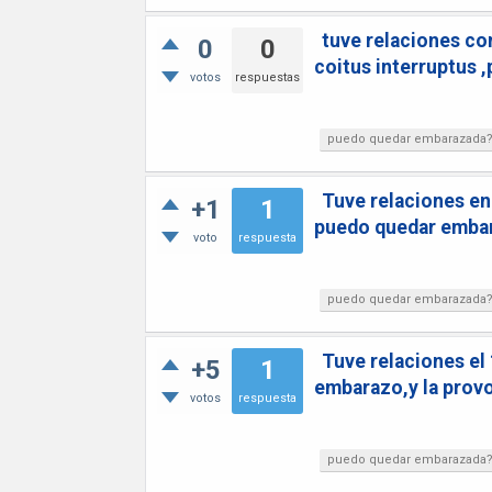
tuve relaciones co
0
0
coitus interruptus
votos
respuestas
puedo quedar embarazada
Tuve relaciones en
+1
1
puedo quedar emba
voto
respuesta
puedo quedar embarazada
Tuve relaciones el
+5
1
embarazo,y la provo
votos
respuesta
puedo quedar embarazada