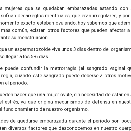
as mujeres que se quedaban embarazadas estando con 
sufrían desarreglos mentruales, que eran irregulares, y por
é momento exacto estaban ovulando; hoy sabemos que adem
a más común, existen otros factores que pueden afectar a 
urante su menstruación.
 que un espermatozoide viva unos 3 días dentro del organism
 llegar a los 5-6 días.
 puede confundir la metrorragia (el sangrado vaginal q
a regla, cuando este sangrado puede deberse a otros motiv
n el periodo.
pueden hacer que una mujer ovule, sin necesidad de estar en
 el estrés, ya que origina mecanismos de defensa en nuest
al funcionamiento de nuestro organismo.
idades de quedarse embarazada durante el periodo son poca
isten diversos factores que desconocemos en nuestro cuerp