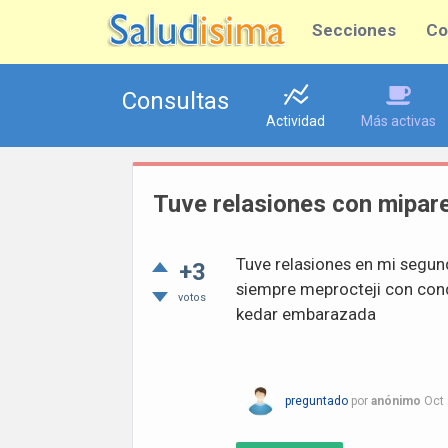
Secciones
Co
Consultas
Actividad
Más activas
Tuve relasiones con mipare
Tuve relasiones en mi segun
+3
siempre meprocteji con con
votos
kedar embarazada
preguntado
por
anónimo
Oct 